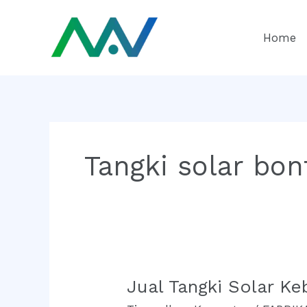
Lewati
ke
Home
konten
Tangki solar bon
Jual Tangki Solar Ke
Jual
Tangki