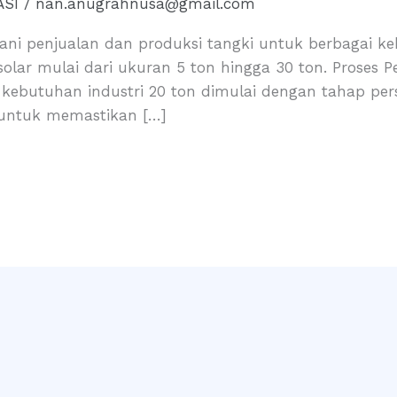
ASI
/
nan.anugrahnusa@gmail.com
i penjualan dan produksi tangki untuk berbagai keb
lar mulai dari ukuran 5 ton hingga 30 ton. Proses 
 kebutuhan industri 20 ton dimulai dengan tahap pe
ng untuk memastikan […]