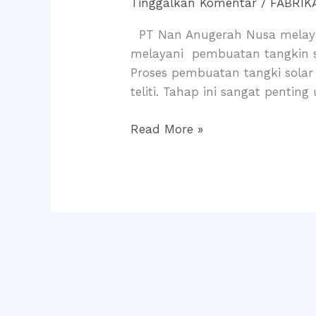
Tinggalkan Komentar
/
FABRIK
Solar
Kebutuhan
PT Nan Anugerah Nusa melayan
Industri
melayani pembuatan tangkin so
di
Proses pembuatan tangki solar
Bontang
teliti. Tahap ini sangat penti
Read More »