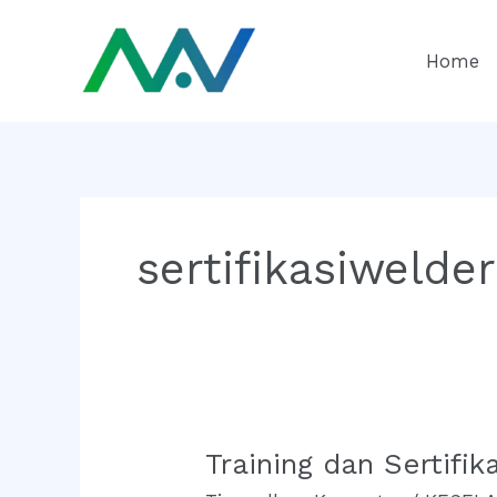
Lewati
ke
Home
konten
sertifikasiwelder
Training dan Sertifi
Training
dan