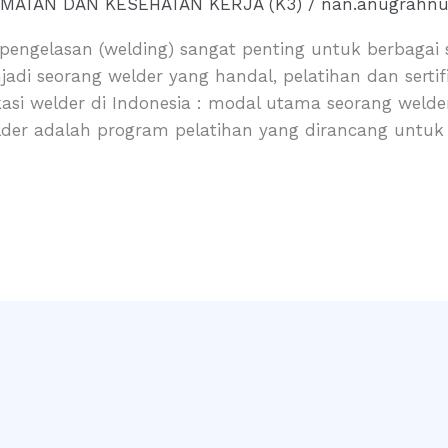
MATAN DAN KESEHATAN KERJA (K3)
/
nan.anugrahn
 pengelasan (welding) sangat penting untuk berbagai 
di seorang welder yang handal, pelatihan dan sertif
ikasi welder di Indonesia : modal utama seorang welde
welder adalah program pelatihan yang dirancang untuk