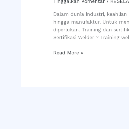
Tinggalkan Komentar
/
KESELA
Sertifikasi
Welder
Dalam dunia industri, keahlian
di
hingga manufaktur. Untuk menja
Indonesia:
diperlukan. Training dan sertif
Modal
Sertifikasi Welder ? Training 
Utama
Seorang
Read More »
Welder