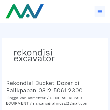
Lewati
ke
konten
rekondisi
excavator
Rekondisi Bucket Dozer di
Rekondisi
Bucket
Balikpapan 0812 5061 2300
Dozer
Tinggalkan Komentar
/
GENERAL REPAIR
di
EQUIPMENT
/
nan.anugrahnusa@gmail.com
Balikpapan