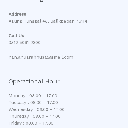
Address
Agung Tunggal 48, Balikpapan 76114
Call Us
0812 5061 2300
nan.anugrahnusa@gmail.com
Operational Hour
Monday : 08.00 – 17.00
Tuesday : 08.00 – 17.00
Wednesday : 08.00 – 17.00
Thursday : 08.00 – 17.00
Friday : 08.00 – 17.00