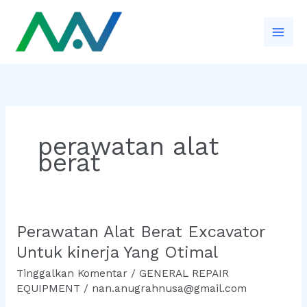
Lewati
ke
konten
perawatan alat
berat
Perawatan Alat Berat Excavator
Perawatan
Alat
Untuk kinerja Yang Otimal
Berat
Tinggalkan Komentar
/
GENERAL REPAIR
Excavator
EQUIPMENT
/
nan.anugrahnusa@gmail.com
Untuk