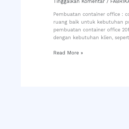
Tinggalkan Komentar
/
FABRIK
Office
20
Pembuatan container office : c
feet
ruang baik untuk kebutuhan p
:
pembuatan container office 20
Solusi
dengan kebutuhan klien, sepert
Kantor
Modern
Read More »
dan
Efisien