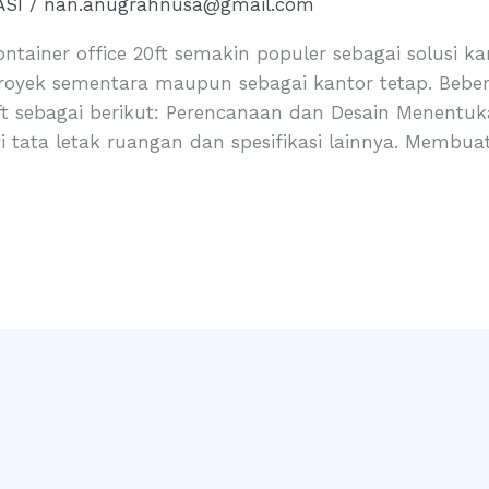
ASI
/
nan.anugrahnusa@gmail.com
ontainer office 20ft semakin populer sebagai solusi
royek sementara maupun sebagai kantor tetap. Bebe
ft sebagai berikut: Perencanaan dan Desain Menentuka
i tata letak ruangan dan spesifikasi lainnya. Membu