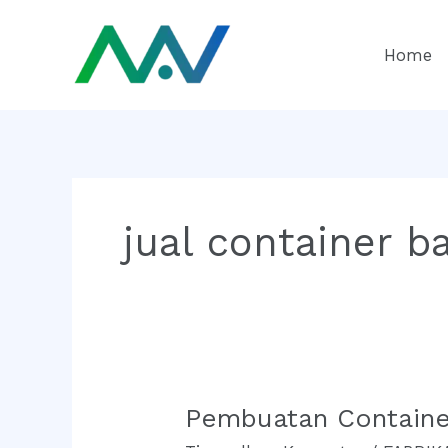
Lewati
ke
Home
konten
jual container b
Pembuatan Container
Pembuatan
Container