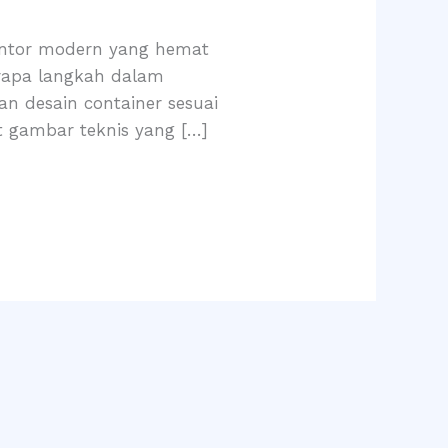
 kantor modern yang hemat
rapa langkah dalam
n desain container sesuai
at gambar teknis yang […]