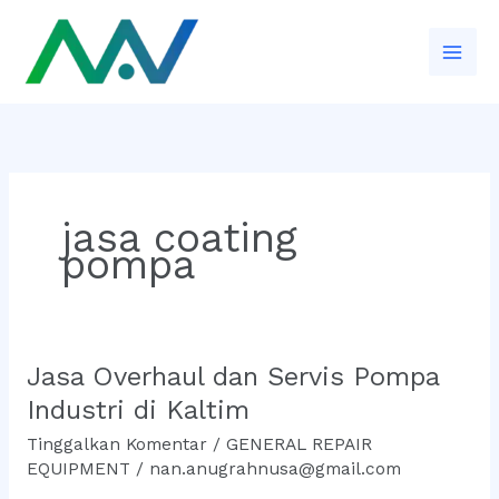
Lewati
ke
konten
jasa coating
pompa
Jasa Overhaul dan Servis Pompa
Jasa
Overhaul
Industri di Kaltim
dan
Tinggalkan Komentar
/
GENERAL REPAIR
Servis
EQUIPMENT
/
nan.anugrahnusa@gmail.com
Pompa