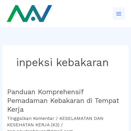
Lewati
ke
konten
inpeksi kebakaran
Panduan Komprehensif
Panduan
Komprehensif
Pemadaman Kebakaran di Tempat
Pemadaman
Kerja
Kebakaran
Tinggalkan Komentar
/
KESELAMATAN DAN
di
KESEHATAN KERJA (K3)
/
Tempat