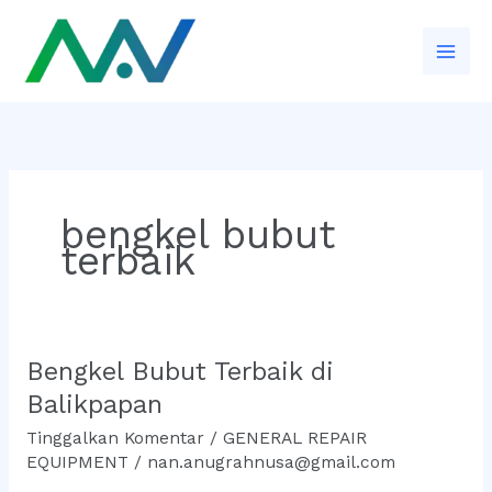
Lewati
ke
konten
bengkel bubut
terbaik
Bengkel Bubut Terbaik di
Bengkel
Bubut
Balikpapan
Terbaik
Tinggalkan Komentar
/
GENERAL REPAIR
di
EQUIPMENT
/
nan.anugrahnusa@gmail.com
Balikpapan